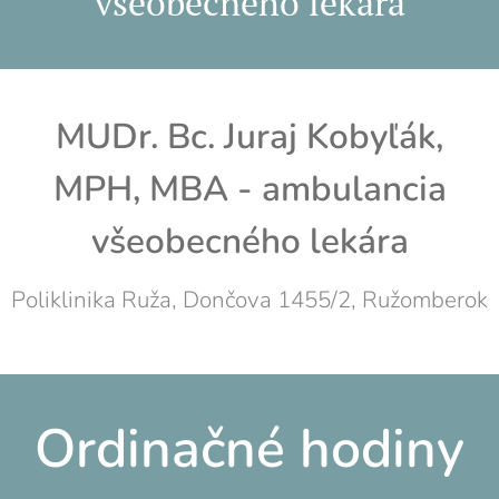
všeobecného lekára
MUDr. Bc. Juraj Kobyľá
k,
MPH, MBA - amb
u
lancia
všeobecného lekára
Poliklinika Ruža, Dončova 1455/2, Ružomberok
Ordinačné hodiny