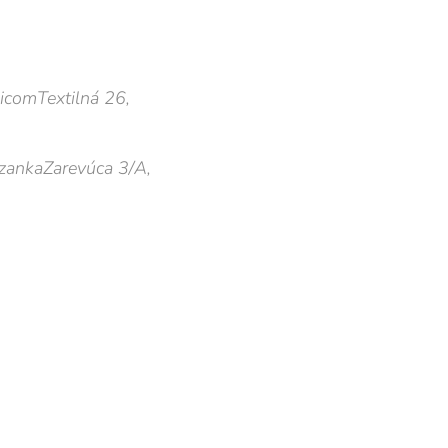
xicom
Textilná 26,
ozanka
Zarevúca 3/A,