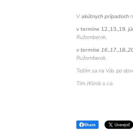
V
akútnych
prípadoch
n
v termíne 12.,13.,19. j
Ružomberok,
v termíne 16.,17.,18.,2
Ružomberok.
Teším sa na Vás po dov
Tím JKlinik s.r.o.
Share