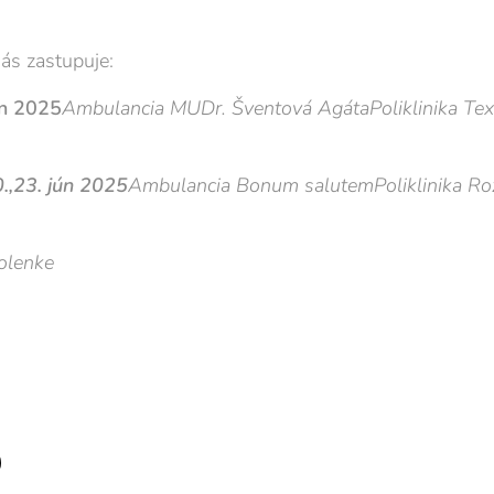
ás zastupuje:
ún 2025
Ambulancia MUDr. Šventová Agáta
Poliklinika Te
0.,23. jún 2025
Ambulancia Bonum salutem
Poliklinika R
olenke