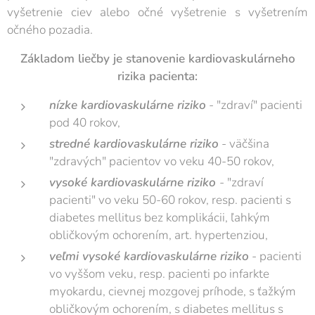
vyšetrenie ciev alebo očné vyšetrenie s vyšetrením
očného pozadia.
Základom liečby je stanovenie kardiovaskulárneho
rizika pacienta:
nízke kardiovaskulárne riziko
- "zdraví" pacienti
pod 40 rokov,
stredné kardiovaskulárne riziko
- väčšina
"zdravých" pacientov vo veku 40-50 rokov,
vysoké kardiovaskulárne riziko
- "zdraví
pacienti" vo veku 50-60 rokov, resp. pacienti s
diabetes mellitus bez komplikácii, ľahkým
obličkovým ochorením, art. hypertenziou,
veľmi vysoké kardiovaskulárne riziko
- pacienti
vo vyššom veku, resp. pacienti po infarkte
myokardu, cievnej mozgovej príhode, s ťažkým
obličkovým ochorením, s diabetes mellitus s