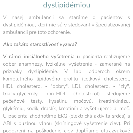
dyslipidémiou
V našej ambulancii sa staráme o pacientov s
dyslipidémiou, ktorí nie sú v sledovaní v špecializovanej
ambulancii pre toto ochorenie.
Ako takáto starostlivosť vyzerá?
V rámci iniciálneho vyšetrenia u pacienta
realizujeme
odber anamnézy, fyzikálne vyšetrenie - zamerané na
príznaky dyslipidémie. V lab. odberoch okrem
kompletného lipidového profilu (celkový cholesterol,
HDL cholesterol - "dobrý", LDL cholesterol - "zlý",
triacylglyceroly, non-HDL cholesterol) sledujeme
pečeňové testy, kyselinu močovú, kreatinkinázu,
glykémiu, sodík, draslík, kreatinín a vyšetrujeme aj moč.
U pacienta zhodnotíme EKG (elektrická aktivita srdca) a
ABI s puzlnou vlnou (skríningové vyšetrenie ciev). Pri
podozrení na poškodenie ciev dopĺňame ultrazvukové