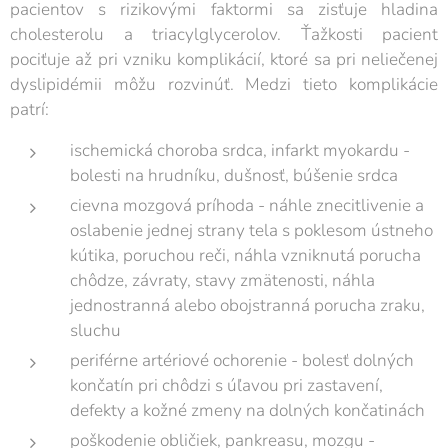
pacientov s rizikovými faktormi sa zisťuje hladina
cholesterolu a triacylglycerolov. Ťažkosti pacient
pociťuje až pri vzniku komplikácií, ktoré sa pri neliečenej
dyslipidémii môžu rozvinúť. Medzi tieto komplikácie
patrí:
ischemická choroba srdca, infarkt myokardu -
bolesti na hrudníku, dušnosť, búšenie srdca
cievna mozgová príhoda - náhle znecitlivenie a
oslabenie jednej strany tela s poklesom ústneho
kútika, poruchou reči, náhla vzniknutá porucha
chôdze, závraty, stavy zmätenosti, náhla
jednostranná alebo obojstranná porucha zraku,
sluchu
periférne artériové ochorenie - bolesť dolných
končatín pri chôdzi s úľavou pri zastavení,
defekty a kožné zmeny na dolných končatinách
poškodenie obličiek, pankreasu, mozgu -