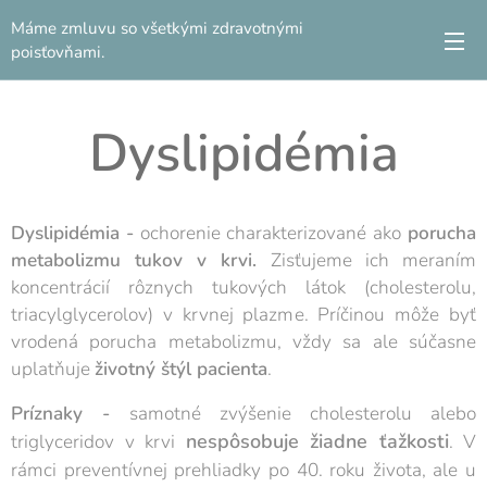
Máme zmluvu so všetkými zdravotnými
poisťovňami.
Dyslipidémia
D
yslipidémia
-
ochorenie charakterizované ako
porucha
metabolizmu tukov v krvi.
Zisťujeme ich meraním
koncentrácií rôznych tukových látok (cholesterolu,
triacylglycerolov) v krvnej plazme. Príčinou môže byť
vrodená porucha metabolizmu, vždy sa ale súčasne
uplatňuje
životný štýl pacienta
.
Príznaky -
samotné zvýšenie cholesterolu alebo
nespôsobuje žiadne ťažkosti
triglyceridov v krvi
. V
rámci preventívnej prehliadky po 40. roku života, ale u