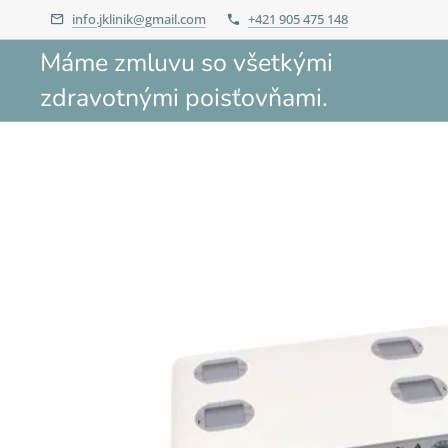
info.jklinik@gmail.com
+421 905 475 148
Máme zmluvu so všetkými
zdravotnými poisťovňami.