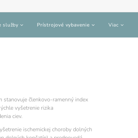
 služby
Prístrojové vybavenie
Viac
m stanovuje členkovo-ramenný index
rýchle vyšetrenie rizika
enia ciev.
vyšetrenie ischemickej choroby dolných
en dolných končatín) a predpovedá