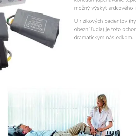
možný výskyt srdcového in
U rizikových pacientov (hype
obézní ľudia) je toto ocho
dramatickým následkom.