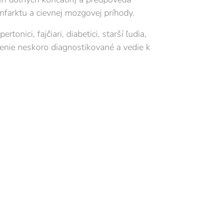
farktu a cievnej mozgovej príhody.
rtonici, fajčiari, diabetici, starší ľudia,
renie neskoro diagnostikované a vedie k