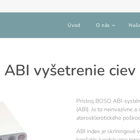
Úvod
O nás
Naše
ABI vyšetrenie ciev
Prístroj BOSO ABI-systé
(ABI). Je to neinvazívne a 
aterosklerotického poškod
ABI index je skríningové 
končatín (upchávanie tepi