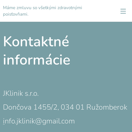
Máme zmluvu so všetkými zdravotnými
poisťovňami.
Kontaktné
informácie
JKlinik s.r.o.
Dončova 1455/2, 034 01 Ružomberok
i
nfo.jklinik@gmail.com