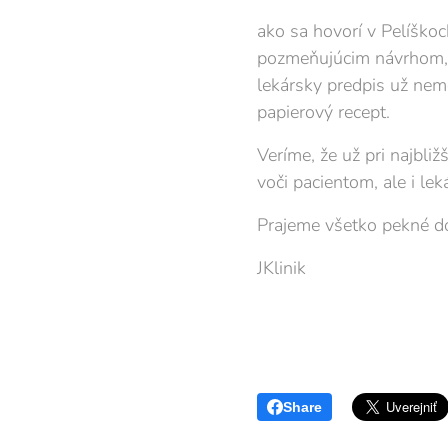
ako sa hovorí v Pelíško
pozmeňujúcim návrhom, ž
lekársky predpis už nem
papierový recept.
Veríme, že už pri najbli
voči pacientom, ale i le
Prajeme všetko pekné d
JKlinik
Share