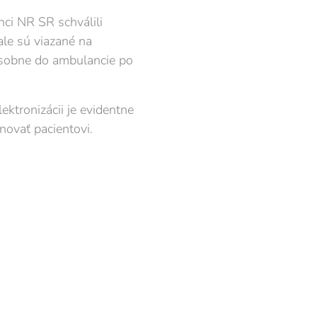
nci NR SR schválili
ale sú viazané na
 osobne do ambulancie po
ektronizácii je evidentne
novať pacientovi.