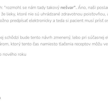
ch: "rozmohl se nám tady takový
nešvar".
Áno, naši posla
e lieky, ktoré nie sú uhrádzané zdravotnou poisťovňou, 
ožno predpísať elektronicky a teda si pacient musí prísť
žšej schôdzi bude tento návrh zmenený, lebo pri súčasnej el
károm, ktorý tento čas namiesto tlačenia receptov môžu ve
o nového roku