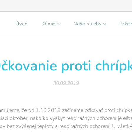
Úvod
O nás
Naše služby
Príst
čkovanie proti chríp
30.09.2019
namujeme, že od 1.10.2019 začíname očkovať proti chrípk
aci október, nakoľko výskyt respiračných ochorení je ešt
ov bez zvýšenej teploty a respiračných ochorení. U všetký