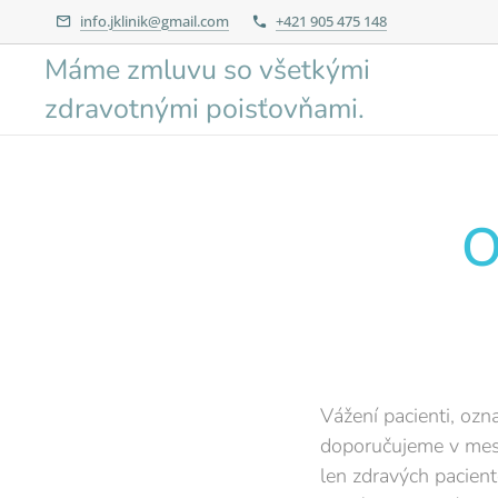
info.jklinik@gmail.com
+421 905 475 148
Máme zmluvu so všetkými
zdravotnými poisťovňami.
O
Vážení pacienti, oz
doporučujeme v mesi
len zdravých pacient