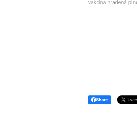
vakcína hradená plne
Share