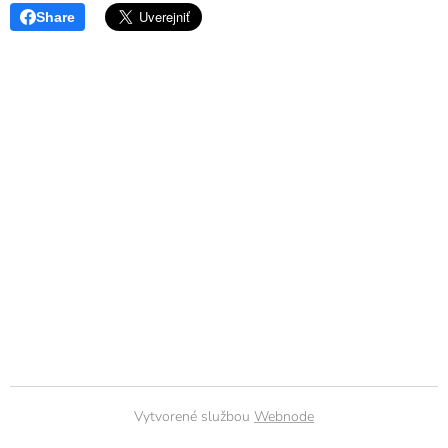
Share
Vytvorené službou
Webnode