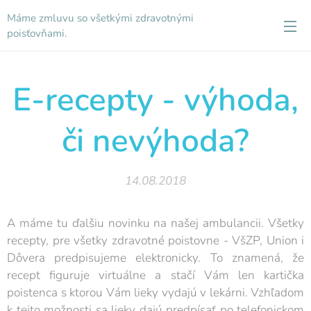
Máme zmluvu so všetkými zdravotnými
poisťovňami.
E-recepty - výhoda,
či nevýhoda?
14.08.2018
A máme tu ďalšiu novinku na našej ambulancii. Všetky
recepty, pre všetky zdravotné poistovne - VšZP, Union i
Dôvera predpisujeme elektronicky. To znamená, že
recept figuruje virtuálne a stačí Vám len kartička
poistenca s ktorou Vám lieky vydajú v lekárni. Vzhľadom
k tejto možnosti sa lieky dajú predpísať po telefonickom