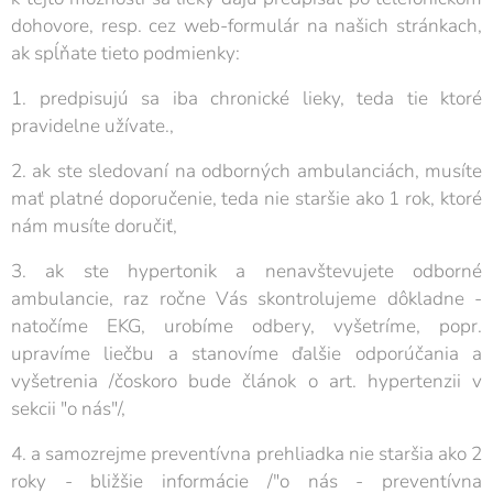
dohovore, resp. cez web-formulár na našich stránkach,
ak spĺňate tieto podmienky:
1. predpisujú sa iba chronické lieky, teda tie ktoré
pravidelne užívate.,
2. ak ste sledovaní na odborných ambulanciách, musíte
mať platné doporučenie, teda nie staršie ako 1 rok, ktoré
nám musíte doručiť,
3. ak ste hypertonik a nenavštevujete odborné
ambulancie, raz ročne Vás skontrolujeme dôkladne -
natočíme EKG, urobíme odbery, vyšetríme, popr.
upravíme liečbu a stanovíme ďalšie odporúčania a
vyšetrenia /čoskoro bude článok o art. hypertenzii v
sekcii "o nás"/,
4. a samozrejme preventívna prehliadka nie staršia ako 2
roky - bližšie informácie /"o nás - preventívna